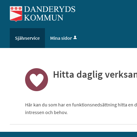
Välkommen
till
självservice
-
Danderyds
Självservice
Mina sidor
kommun
Hitta daglig verks
Här kan du som har en funktionsnedsättning hitta en 
intressen och behov.