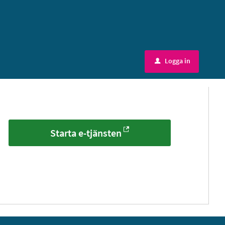
Logga in
u
Starta e-tjänsten