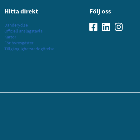
Hitta direkt
Följ oss
Danderyd.se
Officiell anslagstavla
Kartor
För hyresgäster
Tillgänglighetsredogörelse