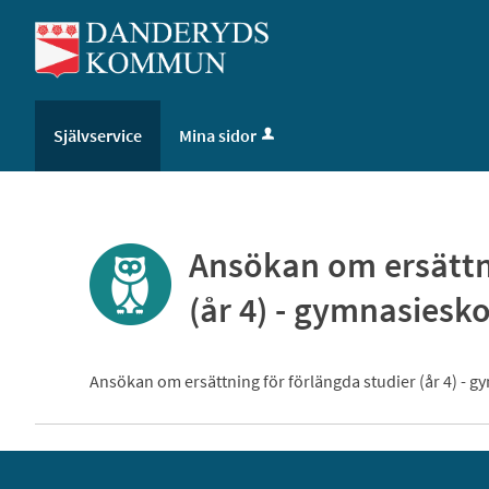
Välkommen
till
självservice
-
Danderyds
Självservice
Mina sidor
kommun
Ansökan om ersättni
(år 4) - gymnasiesk
Ansökan om ersättning för förlängda studier (år 4) - 