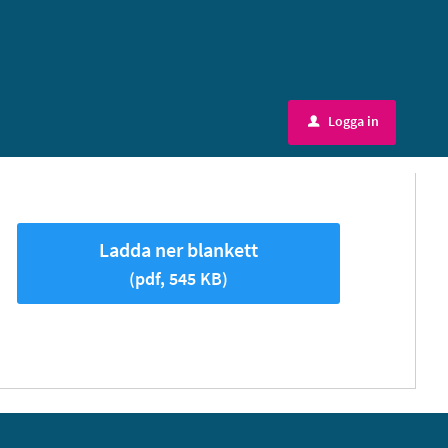
Logga in
u
Ladda ner blankett
(pdf, 545 KB)