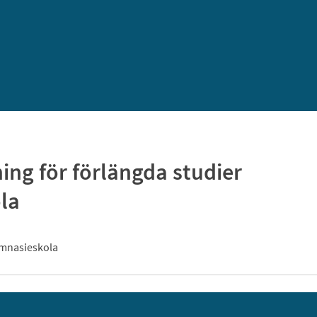
ng för förlängda studier
ola
gymnasieskola