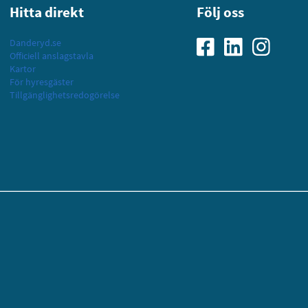
Hitta direkt
Följ oss
Danderyd.se
Officiell anslagstavla
Kartor
För hyresgäster
Tillgänglighetsredogörelse