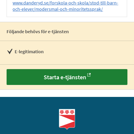
www.danderyd.se/forskola-och-skola/stod-till-barn-
och-elever/modersmal-och-minoritetssprak/
Följande behövs för e-tjänsten
E-legitimation
Starta e-tjänsten