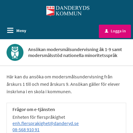
Välkommen
till
självservice
-
Meny
Logga in
u
Danderyds
kommun
Ansökan modersmålsundervisning åk 1-9 samt
modersmålsstöd nationella minoritetsspråk
Här kan du ansöka om modersmålsundervisning från
årskurs 1 till och med årskurs 9. Ansökan gäller för elever
inskrivna i en skola i kommunen.
Frågor om e-tjänsten
Enheten för flerspråkighet
enh.flersprakighet@danderyd.se
08-568 910 91