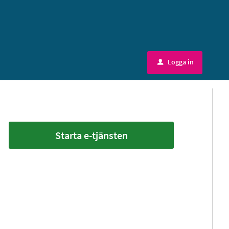
Logga in
u
Starta e-tjänsten