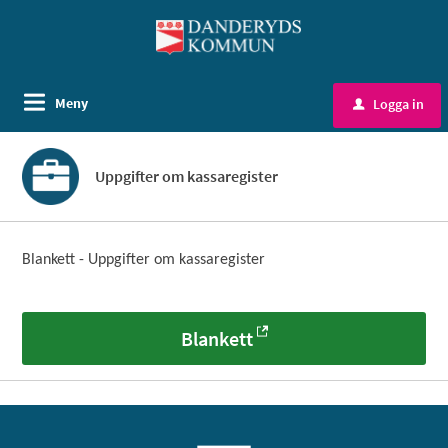
Välkommen
till
självservice
-
Meny
Logga in
u
Danderyds
kommun
Uppgifter om kassaregister
Blankett - Uppgifter om kassaregister
Blankett