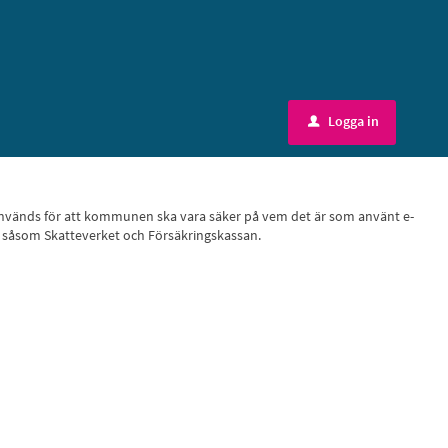
Logga in
u
ID, används för att kommunen ska vara säker på vem det är som använt e-
r, såsom Skatteverket och Försäkringskassan.