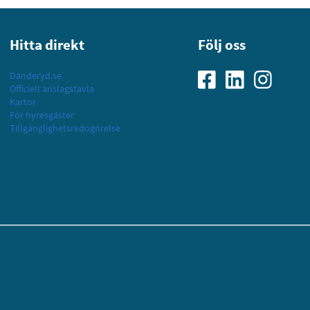
Hitta direkt
Följ oss
Danderyd.se
Officiell anslagstavla
Kartor
För hyresgäster
Tillgänglighetsredogörelse